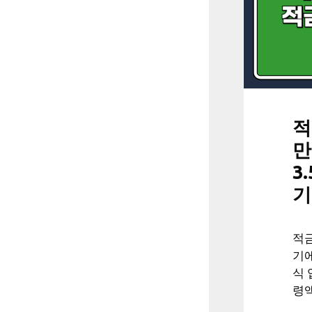
적
만
3
기
적금
기에
식 
령액