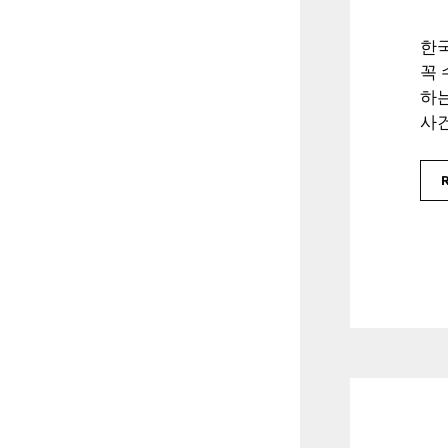
한국
꼭
하는
사건