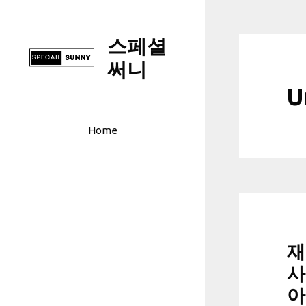
컨
텐
스페셜
츠
로
써니
건
U
너
뛰
기
Home
재
사
아