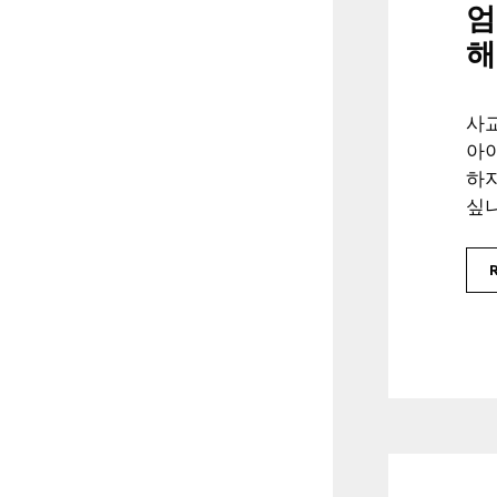
엄
해
사
아이
하지
싶나