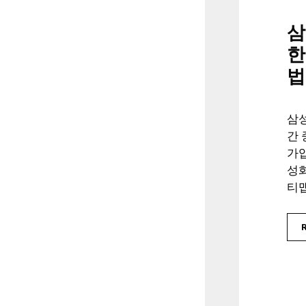
삼
한
법
삼
간
가입
성
티맵