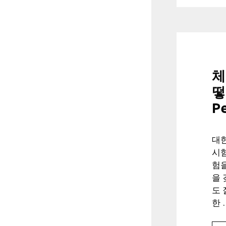
체
떻
Pe
대
시험
험을
을
도 
한 