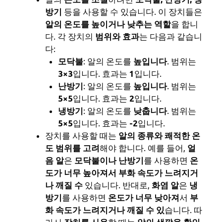
방기
등을 사용할 수 있습니다. 이 장치들은
알의 온도를 높이거나 낮추는 역할
을 합니
다. 각 장치의
범위와 효과
는 다음과 같습니
다:
모닥불
: 알의 온도를
높입니다
. 범위는
3×3
입니다. 효과는
1
입니다.
난방기
: 알의 온도를
높입니다
. 범위는
5×5
입니다. 효과는
2
입니다.
냉방기
: 알의 온도를
낮춥니다
. 범위는
5×5
입니다. 효과는
-2
입니다.
장치를 사용할 때는
알의 종류와 쾌적한 온
도 범위를 고려
해야 합니다. 예를 들어,
얼
음 알
은
모닥불이나 난방기
를 사용하면
온
도가 너무 높아져서 부화 속도가 느려지거
나 깨질 수
있습니다. 반대로,
화염 알
은
냉
방기
를 사용하면
온도가 너무 낮아져
서
부
화 속도가 느려지거나 깨질 수 있
습니다. 따