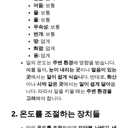
어둠
: 보통
물
: 보통
풀
: 보통
무속성
: 보통
번개
: 보통
땅
: 덥게
화염
: 덥게
용:
덥게
알의 온도는
주변 환경
에 영향을 받습니다.
예를 들어,
눈이 내리는 곳
이나
얼음이 있는
곳
에서는
알이 쉽게 식습니
다. 반대로,
화산
이나
사막 같은 곳
에서는
알이 쉽게 달아
옵
니다. 따라서 알을 키울 때는
주변 환경을
고려
해야 합니다.
2. 온도를 조절하는 장치들
알의
온도를 조절
하려면
모닥불, 난방기, 냉