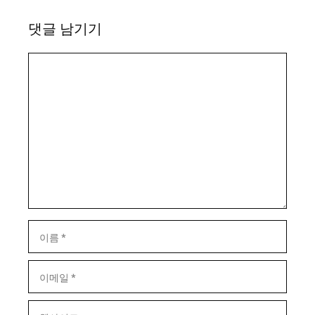
댓글 남기기
댓
글
이
름
이
메
일
웹