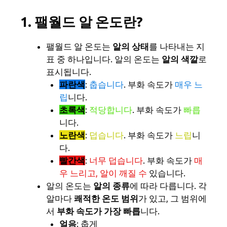
1. 팰월드 알 온도란?
팰월드 알 온도는
알의 상태
를 나타내는 지
표 중 하나입니다. 알의 온도는
알의 색깔
로
표시됩니다.
파란색
:
춥습니다
. 부화 속도가
매우 느
립
니다.
초록색
:
적당합니다
. 부화 속도가
빠릅
니다.
노란색
:
덥습니다
. 부화 속도가
느립
니
다.
빨간색
:
너무 덥습니다
. 부화 속도가
매
우 느리고, 알이 깨질 수
있습니다.
알의 온도는
알의 종류
에 따라 다릅니다. 각
알마다
쾌적한 온도 범위
가 있고, 그 범위에
서
부화 속도가 가장 빠릅
니다.
얼음
: 춥게