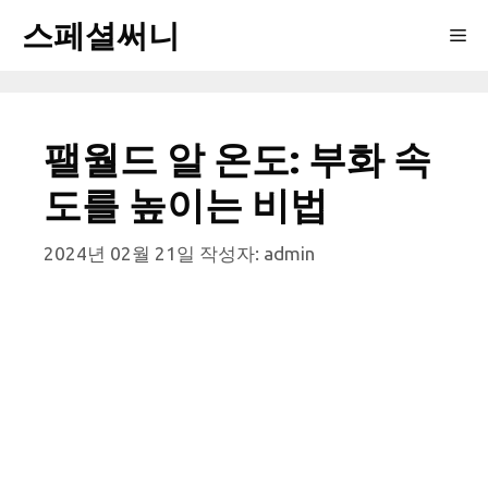
컨
스페셜써니
Me
텐
츠
로
건
팰월드 알 온도: 부화 속
너
뛰
도를 높이는 비법
기
2024년 02월 21일
작성자:
admin