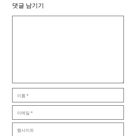
댓글 남기기
댓
글
이
름
이
메
일
웹
사