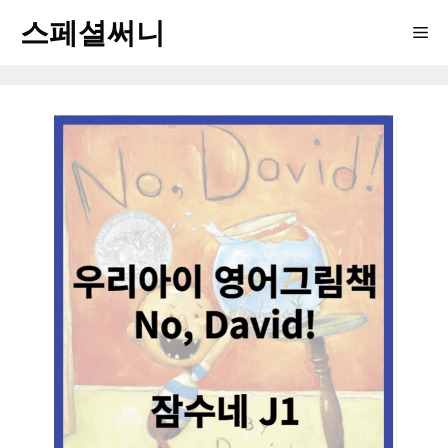
컨
스페셜써니
Me
텐
츠
로
건
너
뛰
기