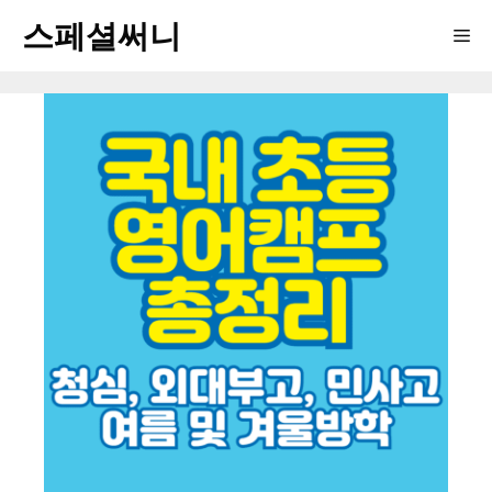
컨
스페셜써니
Me
텐
츠
로
건
너
뛰
기